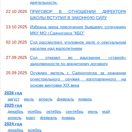
деятельности.
22.10.2025
ПРИГОВОР В ОТНОШЕНИИ ДИРЕКТОРА
ШКОЛЫ ВСТУПИЛ В ЗАКОННУЮ СИЛУ
13.10.2025
Избрана мера пресечения бывшему сотруднику
МКУ МО г.Саяногорск "КБО"
02.10.2025
Суд рассмотрел уголовное дело о сексуальном
насилии над малолетними
27.09.2025
Суд отказал во взыскании «старой»
задолженности по кредитному договору
25.09.2025
Осужден житель г. Саяногорска за хранение
огнестрельного оружия, изготовленного на
основе винтовки XIX века
2026 год
август
июль
апрель
февраль
январь
2025 год
декабрь
ноябрь
октябрь
сентябрь
июнь
май
апрель
март
февраль
январь
2024 год
декабрь
ноябрь