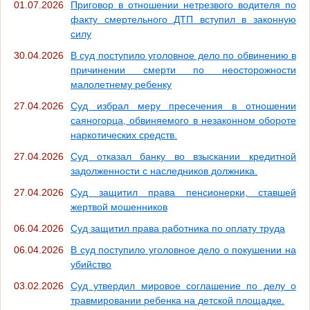
01.07.2026
Приговор в отношении нетрезвого водителя по
факту смертельного ДТП вступил в законную
силу
30.04.2026
В суд поступило уголовное дело по обвинению в
причинении смерти по неосторожности
малолетнему ребенку
27.04.2026
Суд избрал меру пресечения в отношении
саяногорца, обвиняемого в незаконном обороте
наркотических средств.
27.04.2026
Суд отказал банку во взыскании кредитной
задолженности с наследников должника.
27.04.2026
Суд защитил права пенсионерки, ставшей
жертвой мошенников
06.04.2026
Суд защитил права работника по оплату труда
06.04.2026
В суд поступило уголовное дело о покушении на
убийство
03.02.2026
Суд утвердил мировое соглашение по делу о
травмировании ребенка на детской площадке.