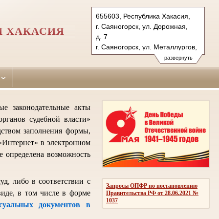
655603, Республика Хакасия,
г. Саяногорск, ул. Дорожная,
И ХАКАСИЯ
д. 7
г. Саяногорск, ул. Металлургов,
д. 23
развернуть
Тел.: (39042) 78-183
saianogorsky.hak@sudrf.ru
схема проезда
показать на карте
е законодательные акты
органов судебной власти»
дством заполнения формы,
«Интернет» в электронном
же определена возможность
д, либо в соответствии с
Запросы ОПФР по постановлению
иде, в том числе в форме
Правительства РФ от 28.06.2021 №
1037
ссуальных документов в