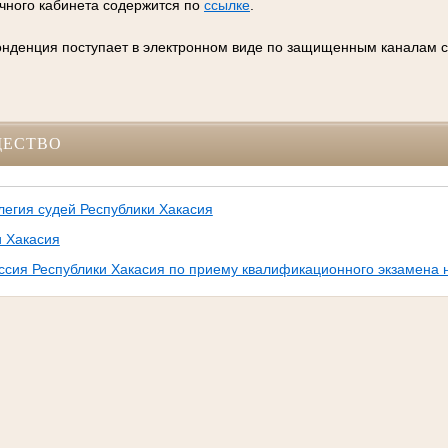
ичного кабинета содержится по
ссылке
.
денция поступает в электронном виде по защищенным каналам с
ЩЕСТВО
егия судей Республики Хакасия
и Хакасия
сия Республики Хакасия по приему квалификационного экзамена н